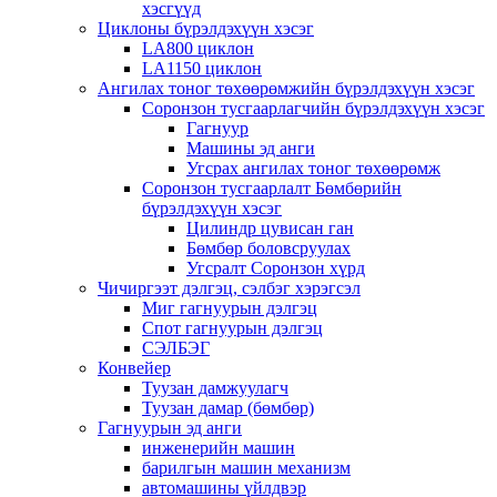
хэсгүүд
Циклоны бүрэлдэхүүн хэсэг
LA800 циклон
LA1150 циклон
Ангилах тоног төхөөрөмжийн бүрэлдэхүүн хэсэг
Соронзон тусгаарлагчийн бүрэлдэхүүн хэсэг
Гагнуур
Машины эд анги
Угсрах ангилах тоног төхөөрөмж
Соронзон тусгаарлалт Бөмбөрийн
бүрэлдэхүүн хэсэг
Цилиндр цувисан ган
Бөмбөр боловсруулах
Угсралт Соронзон хүрд
Чичиргээт дэлгэц, сэлбэг хэрэгсэл
Миг гагнуурын дэлгэц
Спот гагнуурын дэлгэц
СЭЛБЭГ
Конвейер
Туузан дамжуулагч
Туузан дамар (бөмбөр)
Гагнуурын эд анги
инженерийн машин
барилгын машин механизм
автомашины үйлдвэр