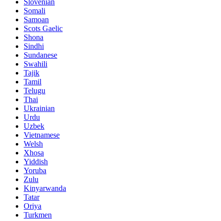
Slovenian
Somali
Samoan
Scots Gaelic
Shona
Sindhi
Sundanese
Swahili
Tajik
Tamil
Telugu
Thai
Ukrainian
Urdu
Uzbek
Vietnamese
Welsh
Xhosa
Yiddish
Yoruba
Zulu
Kinyarwanda
Tatar
Oriya
Turkmen