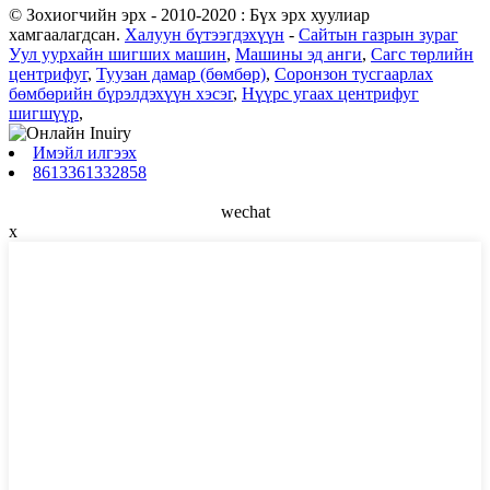
© Зохиогчийн эрх - 2010-2020 : Бүх эрх хуулиар
хамгаалагдсан.
Халуун бүтээгдэхүүн
-
Сайтын газрын зураг
Уул уурхайн шигших машин
,
Машины эд анги
,
Сагс төрлийн
центрифуг
,
Туузан дамар (бөмбөр)
,
Соронзон тусгаарлах
бөмбөрийн бүрэлдэхүүн хэсэг
,
Нүүрс угаах центрифуг
шигшүүр
,
Имэйл илгээх
8613361332858
wechat
x