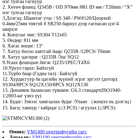
нэг тулгаа гагнуур
2. Хөтөч фланц: Q345B / OD 970мм /881 ID мм / T20mm / “X”
нэг тулгаа гагнуур
3.Дэлгэц: Шаантаг утас / SS 340 / PW#120/Цоорхой
0.4мм/25мм төвтэй # SR250 бариул дээр гагнасан цэг/4
ширхэг
4. Конусыг өмс: SS304 T12x65
5. Өндөр: 811 мм
6. Хагас өнцөг: 13°
7. Хатуу босоо хавтгай баар: Q235B /12PCS/ T6mm
8. Хатуу цагираг : Q235B /3ш/ SQ12
9.Усаах фланцын бөгж: Q235/1PEC/T4X6
10.Уруул гарах: Байхгүй
11.Турбо баар (Гадна тал) : Байхгүй
12. Хурдасгуур ба цагийн зүүний эсрэг эргэлт (дотор):
SS304/8PCS SQ12X150/8PCS SQ12X130
13. Динамик балансын түвшин: G6.3 стандарт(ISO1940-
1:2003-ыг үзнэ үү)
14. Будаг: Зэвээс хамгаалах будаг /Улаан （жишээ нь дэлгэц）
15. Багц: тавиур / хайрцаг (≤3 PCS) / агуулах (≥3PCS)
Өмнөх:
VM1400 центрифугийн сагс
Дараа нь:
VM1100 центрифугийн сагс