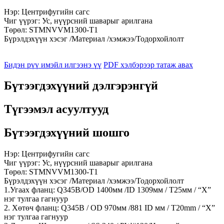
Нэр: Центрифугийн сагс
Чиг үүрэг: Ус, нүүрсний шаварыг арилгана
Төрөл: STMNVVM1300-T1
Бүрэлдэхүүн хэсэг /Материал /хэмжээ/Тодорхойлолт
Бидэн рүү имэйл илгээнэ үү
PDF хэлбэрээр татаж авах
Бүтээгдэхүүний дэлгэрэнгүй
Түгээмэл асуултууд
Бүтээгдэхүүний шошго
Нэр: Центрифугийн сагс
Чиг үүрэг: Ус, нүүрсний шаварыг арилгана
Төрөл: STMNVVM1300-T1
Бүрэлдэхүүн хэсэг /Материал /хэмжээ/Тодорхойлолт
1.Угаах фланц: Q345B/OD 1400мм /ID 1309мм / T25мм / “X”
нэг тулгаа гагнуур
2. Хөтөч фланц: Q345B / OD 970мм /881 ID мм / T20mm / “X”
нэг тулгаа гагнуур