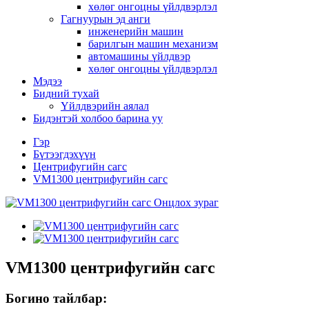
хөлөг онгоцны үйлдвэрлэл
Гагнуурын эд анги
инженерийн машин
барилгын машин механизм
автомашины үйлдвэр
хөлөг онгоцны үйлдвэрлэл
Мэдээ
Бидний тухай
Үйлдвэрийн аялал
Бидэнтэй холбоо барина уу
Гэр
Бүтээгдэхүүн
Центрифугийн сагс
VM1300 центрифугийн сагс
VM1300 центрифугийн сагс
Богино тайлбар: