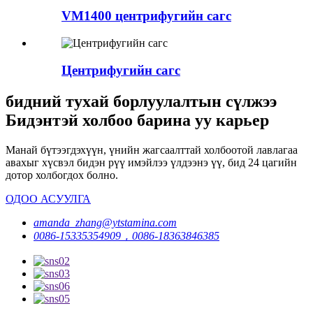
VM1400 центрифугийн сагс
Центрифугийн сагс
бидний тухай борлуулалтын сүлжээ
Бидэнтэй холбоо барина уу карьер
Манай бүтээгдэхүүн, үнийн жагсаалттай холбоотой лавлагаа
авахыг хүсвэл бидэн рүү имэйлээ үлдээнэ үү, бид 24 цагийн
дотор холбогдох болно.
ОДОО АСУУЛГА
amanda_zhang@ytstamina.com
0086-15335354909，0086-18363846385