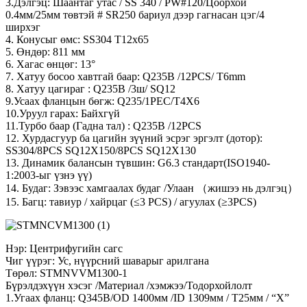
3.Дэлгэц: Шаантаг утас / SS 340 / PW#120/Цоорхой
0.4мм/25мм төвтэй # SR250 бариул дээр гагнасан цэг/4
ширхэг
4. Конусыг өмс: SS304 T12x65
5. Өндөр: 811 мм
6. Хагас өнцөг: 13°
7. Хатуу босоо хавтгай баар: Q235B /12PCS/ T6mm
8. Хатуу цагираг : Q235B /3ш/ SQ12
9.Усаах фланцын бөгж: Q235/1PEC/T4X6
10.Уруул гарах: Байхгүй
11.Турбо баар (Гадна тал) : Q235B /12PCS
12. Хурдасгуур ба цагийн зүүний эсрэг эргэлт (дотор):
SS304/8PCS SQ12X150/8PCS SQ12X130
13. Динамик балансын түвшин: G6.3 стандарт(ISO1940-
1:2003-ыг үзнэ үү)
14. Будаг: Зэвээс хамгаалах будаг /Улаан （жишээ нь дэлгэц）
15. Багц: тавиур / хайрцаг (≤3 PCS) / агуулах (≥3PCS)
Нэр: Центрифугийн сагс
Чиг үүрэг: Ус, нүүрсний шаварыг арилгана
Төрөл: STMNVVM1300-1
Бүрэлдэхүүн хэсэг /Материал /хэмжээ/Тодорхойлолт
1.Угаах фланц: Q345B/OD 1400мм /ID 1309мм / T25мм / “X”