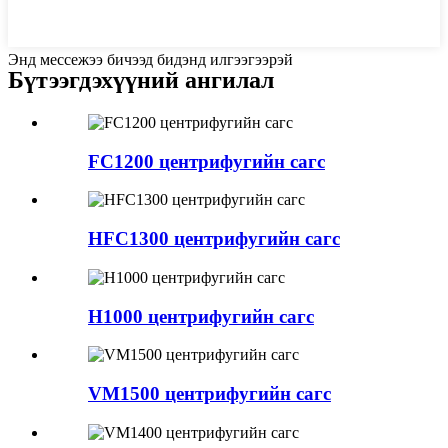
Энд мессежээ бичээд бидэнд илгээгээрэй
Бүтээгдэхүүний ангилал
FC1200 центрифугийн сагс
HFC1300 центрифугийн сагс
H1000 центрифугийн сагс
VM1500 центрифугийн сагс