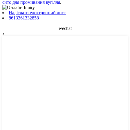
сито для промивання вугілля
,
Надіслати електронний лист
8613361332858
wechat
x