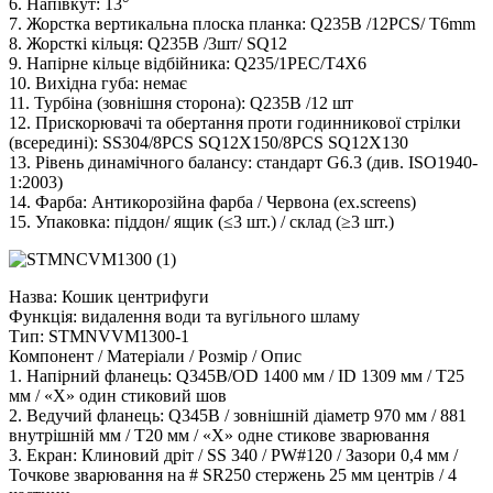
6. Напівкут: 13°
7. Жорстка вертикальна плоска планка: Q235B /12PCS/ T6mm
8. Жорсткі кільця: Q235B /3шт/ SQ12
9. Напірне кільце відбійника: Q235/1PEC/T4X6
10. Вихідна губа: немає
11. Турбіна (зовнішня сторона): Q235B /12 шт
12. Прискорювачі та обертання проти годинникової стрілки
(всередині): SS304/8PCS SQ12X150/8PCS SQ12X130
13. Рівень динамічного балансу: стандарт G6.3 (див. ISO1940-
1:2003)
14. Фарба: Антикорозійна фарба / Червона (ex.screens)
15. Упаковка: піддон/ ящик (≤3 шт.) / склад (≥3 шт.)
Назва: Кошик центрифуги
Функція: видалення води та вугільного шламу
Тип: STMNVVM1300-1
Компонент / Матеріали / Розмір / Опис
1. Напірний фланець: Q345B/OD 1400 мм / ID 1309 мм / T25
мм / «X» один стиковий шов
2. Ведучий фланець: Q345B / зовнішній діаметр 970 мм / 881
внутрішній мм / T20 мм / «X» одне стикове зварювання
3. Екран: Клиновий дріт / SS 340 / PW#120 / Зазори 0,4 мм /
Точкове зварювання на # SR250 стержень 25 мм центрів / 4