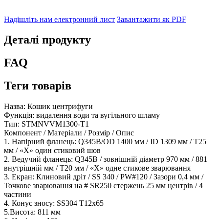
Надішліть нам електронний лист
Завантажити як PDF
Деталі продукту
FAQ
Теги товарів
Назва: Кошик центрифуги
Функція: видалення води та вугільного шламу
Тип: STMNVVM1300-T1
Компонент / Матеріали / Розмір / Опис
1. Напірний фланець: Q345B/OD 1400 мм / ID 1309 мм / T25
мм / «X» один стиковий шов
2. Ведучий фланець: Q345B / зовнішній діаметр 970 мм / 881
внутрішній мм / T20 мм / «X» одне стикове зварювання
3. Екран: Клиновий дріт / SS 340 / PW#120 / Зазори 0,4 мм /
Точкове зварювання на # SR250 стержень 25 мм центрів / 4
частини
4. Конус зносу: SS304 T12x65
5.Висота: 811 мм