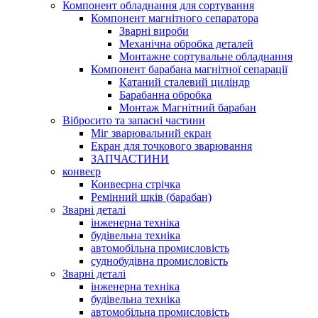
Компонент обладнання для сортування
Компонент магнітного сепаратора
Зварні вироби
Механічна обробка деталей
Монтажне сортувальне обладнання
Компонент барабана магнітної сепарації
Катаний сталевий циліндр
Барабанна обробка
Монтаж Магнітний барабан
Вібросито та запасні частини
Міг зварювальний екран
Екран для точкового зварювання
ЗАПЧАСТИНИ
конвеєр
Конвеєрна стрічка
Ремінний шків (барабан)
Зварні деталі
інженерна техніка
будівельна техніка
автомобільна промисловість
суднобудівна промисловість
Зварні деталі
інженерна техніка
будівельна техніка
автомобільна промисловість