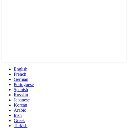
English
French
German
Portuguese
Spanish
Russian
Japanese
Korean
Arabic
Irish
Greek
Turkish