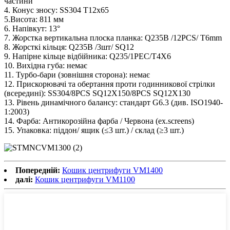
частини
4. Конус зносу: SS304 T12x65
5.Висота: 811 мм
6. Напівкут: 13°
7. Жорстка вертикальна плоска планка: Q235B /12PCS/ T6mm
8. Жорсткі кільця: Q235B /3шт/ SQ12
9. Напірне кільце відбійника: Q235/1PEC/T4X6
10. Вихідна губа: немає
11. Турбо-бари (зовнішня сторона): немає
12. Прискорювачі та обертання проти годинникової стрілки
(всередині): SS304/8PCS SQ12X150/8PCS SQ12X130
13. Рівень динамічного балансу: стандарт G6.3 (див. ISO1940-
1:2003)
14. Фарба: Антикорозійна фарба / Червона (ex.screens)
15. Упаковка: піддон/ ящик (≤3 шт.) / склад (≥3 шт.)
Попередній:
Кошик центрифуги VM1400
далі:
Кошик центрифуги VM1100