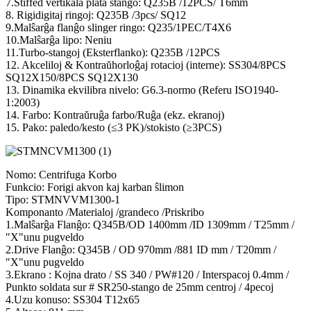
7.Stiffed vertikala plata stango: Q235B /12PCS/ T6mm
8. Rigidigitaj ringoj: Q235B /3pcs/ SQ12
9.Malŝarĝa flanĝo slinger ringo: Q235/1PEC/T4X6
10.Malŝarĝa lipo: Neniu
11.Turbo-stangoj (Eksterflanko): Q235B /12PCS
12. Akceliloj & Kontraŭhorloĝaj rotacioj (interne): SS304/8PCS
SQ12X150/8PCS SQ12X130
13. Dinamika ekvilibra nivelo: G6.3-normo (Referu ISO1940-
1:2003)
14. Farbo: Kontraŭruĝa farbo/Ruĝa (ekz. ekranoj)
15. Pako: paledo/kesto (≤3 PK)/stokisto (≥3PCS)
Nomo: Centrifuga Korbo
Funkcio: Forigi akvon kaj karban ŝlimon
Tipo: STMNVVM1300-1
Komponanto /Materialoj /grandeco /Priskribo
1.Malŝarĝa Flanĝo: Q345B/OD 1400mm /ID 1309mm / T25mm /
"X"unu pugveldo
2.Drive Flanĝo: Q345B / OD 970mm /881 ID mm / T20mm /
"X"unu pugveldo
3.Ekrano : Kojna drato / SS 340 / PW#120 / Interspacoj 0.4mm /
Punkto soldata sur # SR250-stango de 25mm centroj / 4pecoj
4.Uzu konuso: SS304 T12x65