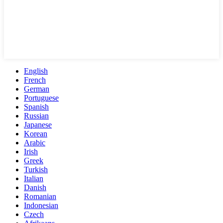
English
French
German
Portuguese
Spanish
Russian
Japanese
Korean
Arabic
Irish
Greek
Turkish
Italian
Danish
Romanian
Indonesian
Czech