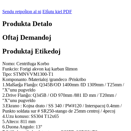
Sendu retpoŝton al ni
Elŝutu kiel PDF
Produkta Detalo
Oftaj Demandoj
Produktaj Etikedoj
Nomo: Centrifuga Korbo
Funkcio: Forigi akvon kaj karban ŝlimon
Tipo: STMNVVM1300-T1
Komponanto /Materialoj /grandeco /Priskribo
1.Malŝarĝa Flanĝo: Q345B/OD 1400mm /ID 1309mm / T25mm /
"X"unu pugveldo
2.Drive Flanĝo: Q345B / OD 970mm /881 ID mm / T20mm /
"X"unu pugveldo
3.Ekrano : Kojna drato / SS 340 / PW#120 / Interspacoj 0.4mm /
Punkto soldata sur # SR250-stango de 25mm centroj / 4pecoj
4.Uzu konuso: SS304 T12x65
5.Alteco: 811 mm
6.Duona Angulo: 13°