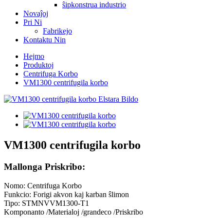
ŝipkonstrua industrio
Novaĵoj
Pri Ni
Fabrikejo
Kontaktu Nin
Hejmo
Produktoj
Centrifuga Korbo
VM1300 centrifugila korbo
VM1300 centrifugila korbo
Mallonga Priskribo:
Nomo: Centrifuga Korbo
Funkcio: Forigi akvon kaj karban ŝlimon
Tipo: STMNVVM1300-T1
Komponanto /Materialoj /grandeco /Priskribo