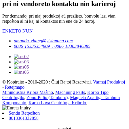
pri ni vendoreto kontaktu nin karieroj
Por demandoj pri niaj produktoj aŭ prezlisto, bonvolu lasi vian
retpoŝton al ni kaj ni kontaktos nin ene de 24 horoj.
ENKETO NUN
amanda_zhang@ytstamina.com
0086-15335354909，0086-18363846385
© Kopirajto - 2010-2020 : Ĉiuj Rajtoj Rezervitaj.
Varmaj Produktoj
-
Retejmapo
Minindustria Kribra Maŝino
,
Machining Parts
,
Korbo Tipo
Centrifugilo
,
Zono-Pulio (Tamburo)
,
Magneta Apartiga Tambura
Komponanto
,
Karba Lava Centrifuga Kribrilo
,
Sendu Retpoŝton
8613361332858
wechat