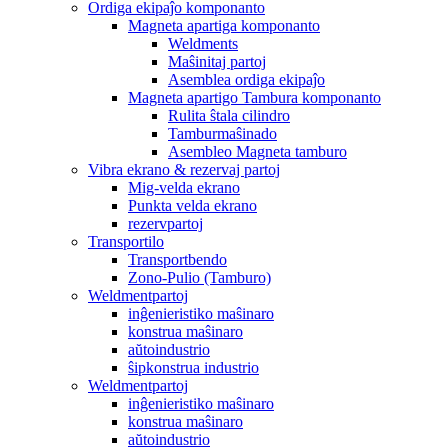
Ordiga ekipaĵo komponanto
Magneta apartiga komponanto
Weldments
Maŝinitaj partoj
Asemblea ordiga ekipaĵo
Magneta apartigo Tambura komponanto
Rulita ŝtala cilindro
Tamburmaŝinado
Asembleo Magneta tamburo
Vibra ekrano & rezervaj partoj
Mig-velda ekrano
Punkta velda ekrano
rezervpartoj
Transportilo
Transportbendo
Zono-Pulio (Tamburo)
Weldmentpartoj
inĝenieristiko maŝinaro
konstrua maŝinaro
aŭtoindustrio
ŝipkonstrua industrio
Weldmentpartoj
inĝenieristiko maŝinaro
konstrua maŝinaro
aŭtoindustrio