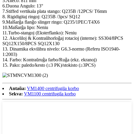
5.Alteco: 811 mm
6.Duona Angulo: 13°
7.Stiffed vertikala plata stango: Q235B /12PCS/ T6mm
8. Rigidigitaj ringoj: Q235B /3pcs/ SQ12
9.Malŝarĝa flanĝo slinger ringo: Q235/1PEC/T4X6
10.Malŝarĝa lipo: Neniu
11.Turbo-stangoj (Eksterflanko): Neniu
12. Akceliloj & Kontraŭhorloĝaj rotacioj (interne): SS304/8PCS
SQ12X150/8PCS SQ12X130
13. Dinamika ekvilibra nivelo: G6.3-normo (Referu ISO1940-
1:2003)
14. Farbo: Kontraŭruĝa farbo/Ruĝa (ekz. ekranoj)
15. Pako: paledo/kesto (≤3 PK)/stokisto (≥3PCS)
Antaŭa:
VM1400 centrifugila korbo
Sekva:
VM1100 centrifugila korbo