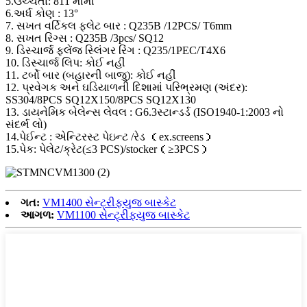
5.ઉચ્ચતા: 811 મીમી
6.અર્ધ કોણ : 13°
7. સખત વર્ટિકલ ફ્લેટ બાર : Q235B /12PCS/ T6mm
8. સખત રિંગ્સ : Q235B /3pcs/ SQ12
9. ડિસ્ચાર્જ ફ્લેંજ સ્લિંગર રિંગ : Q235/1PEC/T4X6
10. ડિસ્ચાર્જ લિપ: કોઈ નહીં
11. ટર્બો બાર (બહારની બાજુ): કોઈ નહીં
12. પ્રવેગક અને ઘડિયાળની દિશામાં પરિભ્રમણ (અંદર):
SS304/8PCS SQ12X150/8PCS SQ12X130
13. ડાયનેમિક બેલેન્સ લેવલ : G6.3સ્ટાન્ડર્ડ (ISO1940-1:2003 નો
સંદર્ભ લો)
14.પેઈન્ટ : એન્ટિરસ્ટ પેઇન્ટ /રેડ （ex.screens）
15.પેક: પેલેટ/ક્રેટ(≤3 PCS)/stocker（≥3PCS）
ગત:
VM1400 સેન્ટ્રીફ્યુજ બાસ્કેટ
આગળ:
VM1100 સેન્ટ્રીફ્યુજ બાસ્કેટ