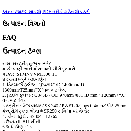
અમને ઇમેઇલ મોકલો
PDF તરીકે ડાઉનલોડ કરો
ઉત્પાદન વિગતો
FAQ
ઉત્પાદન ટૅગ્સ
નામ: સેન્ટ્રીફ્યુજ બાસ્કેટ
કાર્ય: પાણી અને કોલસાની ચીરો દૂર કરો
પ્રકાર :STMNVVM1300-T1
ઘટક/સામગ્રી/કદ/વર્ણન
1. ડિસ્ચાર્જ ફ્લેંજ : Q345B/OD 1400mm/ID
1309mm/T25mm/“X”વન બટ વેલ્ડ
2.ડ્રાઈવ ફ્લેંજ : Q345B / OD 970mm /881 ID mm / T20mm / “X”
વન બટ વેલ્ડ
3.સ્ક્રીન : વેજ વાયર / SS 340 / PW#120/Gaps 0.4mm/સ્પોટ 25mm
કેન્દ્રો/4 ટુકડાઓના # SR250 સળિયા પર વેલ્ડેડ
4. કોન પહેરો : SS304 T12x65
5.ઉચ્ચતા: 811 મીમી
6.અર્ધ કોણ : 13°