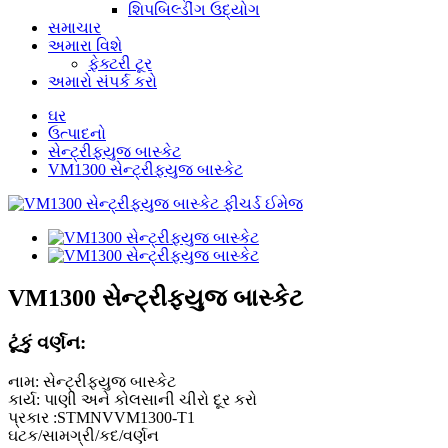
શિપબિલ્ડીંગ ઉદ્યોગ
સમાચાર
અમારા વિશે
ફેક્ટરી ટૂર
અમારો સંપર્ક કરો
ઘર
ઉત્પાદનો
સેન્ટ્રીફ્યુજ બાસ્કેટ
VM1300 સેન્ટ્રીફ્યુજ બાસ્કેટ
VM1300 સેન્ટ્રીફ્યુજ બાસ્કેટ
ટૂંકું વર્ણન:
નામ: સેન્ટ્રીફ્યુજ બાસ્કેટ
કાર્ય: પાણી અને કોલસાની ચીરો દૂર કરો
પ્રકાર :STMNVVM1300-T1
ઘટક/સામગ્રી/કદ/વર્ણન