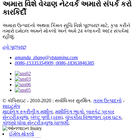
અમારા વિશે વેચાણ નેટવર્ક અમારો સંપર્ક કરો
કારકિર્દી
અમારા ઉત્પાદનો અથવા કિંમત સૂચિ વિશે પૂછપરછ માટે, કૃપા કરીને
તમારો ઇમેઇલ અમને મોકલો અને અમે 24 કલાકની અંદર સંપર્કમાં
રહીશું.
હવે પૂછપરછ
amanda_zhang@ytstamina.com
0086-15335354909, 0086-18363846385
© કૉપિરાઇટ - 2010-2020 : સર્વાધિકાર સુરક્ષિત.
ગરમ ઉત્પાદનો
-
સાઇટમેપ
માઇનિંગ સ્ક્રીનીંગ મશીન
,
મશીનિંગ ભાગો
,
બાસ્કેટ પ્રકાર
સેન્ટ્રીફ્યુજ
,
બેલ્ટ પુલી (ડ્રમ)
,
ચુંબકીય વિભાજન ડ્રમ ઘટક
,
કોલસો ધોવા સેન્ટ્રીફ્યુજ ચાળણી
,
ઈમેલ મોકલો