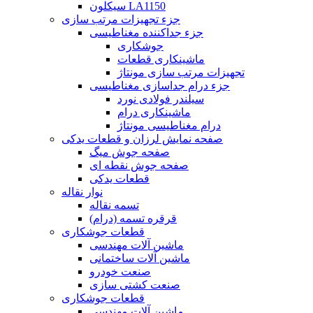
سیکلون LA1150
جزء تجهیزات مرتب سازی
جزء جداکننده مغناطیسی
جوشکاری
ماشینکاری قطعات
تجهیزات مرتب سازی مونتاژ
جزء درام جداسازی مغناطیسی
سیلندر فولادی نورد
ماشینکاری درام
درام مغناطیسی مونتاژ
صفحه نمایش لرزان و قطعات یدکی
صفحه جوش میگ
صفحه جوش نقطه ای
قطعات یدکی
نوار نقاله
تسمه نقاله
قرقره تسمه (درام)
قطعات جوشکاری
ماشین آلات مهندسی
ماشین آلات ساختمانی
صنعت خودرو
صنعت کشتی سازی
قطعات جوشکاری
ماشین آلات مهندسی