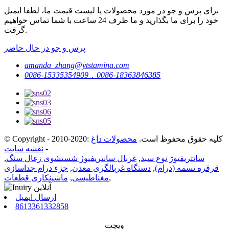
برای پرس و جو در مورد محصولات یا لیست قیمت ما، لطفا ایمیل
خود را برای ما بگذارید و ما ظرف 24 ساعت با شما تماس خواهیم
گرفت.
پرس و جو در حال حاضر
amanda_zhang@ytstamina.com
0086-15335354909，0086-18363846385
© Copyright - 2010-2020: کلیه حقوق محفوظ است.
محصولات داغ
-
نقشه سایت
سانتریفیوژ نوع سبد
,
غربال سانتریفیوژ شستشوی زغال سنگ
,
قرقره تسمه (درام)
,
دستگاه غربالگری معدن
,
جزء درام جداسازی
,
مغناطیسی
,
ماشینکاری قطعات
ارسال ایمیل
8613361332858
ویچت