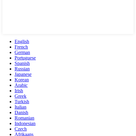
English
French
German
Portuguese
Spanish
Russian
Japanese
Korean
Arabic
Irish
Greek
Turkish
Italian
Danish
Romanian
Indonesian
Czech
Afrikaans