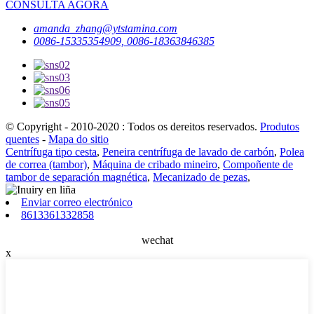
CONSULTA AGORA
amanda_zhang@ytstamina.com
0086-15335354909, 0086-18363846385
© Copyright - 2010-2020 : Todos os dereitos reservados.
Produtos
quentes
-
Mapa do sitio
Centrífuga tipo cesta
,
Peneira centrífuga de lavado de carbón
,
Polea
de correa (tambor)
,
Máquina de cribado mineiro
,
Compoñente de
tambor de separación magnética
,
Mecanizado de pezas
,
Enviar correo electrónico
8613361332858
wechat
x