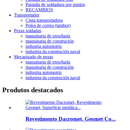
Pantalla de soldadura por puntos
RECAMBIOS
Transportador
Cinta transportadora
Polea de correa (tambor)
Pezas soldadas
maquinaria de enxeñaría
maquinaria de construción
industria automotriz
industria da construción naval
Mecanizado de pezas
maquinaria de enxeñaría
maquinaria de construción
industria automotriz
industria da construción naval
Produtos destacados
Revestimento Dacromet, Geomet Co...