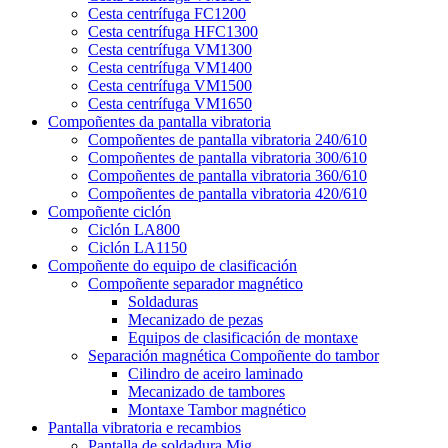
Cesta centrífuga FC1200
Cesta centrífuga HFC1300
Cesta centrífuga VM1300
Cesta centrífuga VM1400
Cesta centrífuga VM1500
Cesta centrífuga VM1650
Compoñentes da pantalla vibratoria
Compoñentes de pantalla vibratoria 240/610
Compoñentes de pantalla vibratoria 300/610
Compoñentes de pantalla vibratoria 360/610
Compoñentes de pantalla vibratoria 420/610
Compoñente ciclón
Ciclón LA800
Ciclón LA1150
Compoñente do equipo de clasificación
Compoñente separador magnético
Soldaduras
Mecanizado de pezas
Equipos de clasificación de montaxe
Separación magnética Compoñente do tambor
Cilindro de aceiro laminado
Mecanizado de tambores
Montaxe Tambor magnético
Pantalla vibratoria e recambios
Pantalla de soldadura Mig