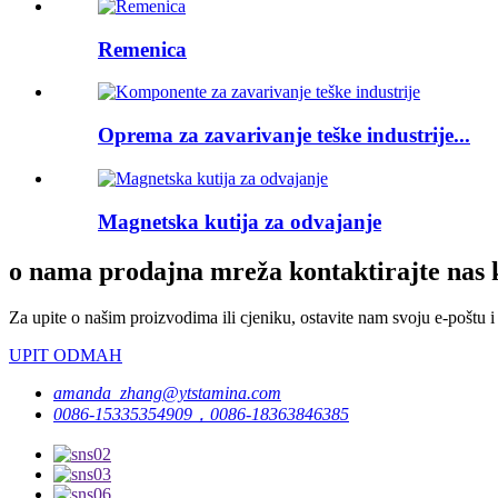
Remenica
Oprema za zavarivanje teške industrije...
Magnetska kutija za odvajanje
o nama prodajna mreža kontaktirajte nas 
Za upite o našim proizvodima ili cjeniku, ostavite nam svoju e-poštu i
UPIT ODMAH
amanda_zhang@ytstamina.com
0086-15335354909，0086-18363846385