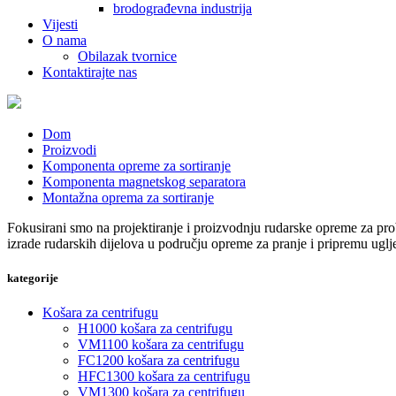
brodograđevna industrija
Vijesti
O nama
Obilazak tvornice
Kontaktirajte nas
Dom
Proizvodi
Komponenta opreme za sortiranje
Komponenta magnetskog separatora
Montažna oprema za sortiranje
Fokusirani smo na projektiranje i proizvodnju rudarske opreme za pro
izrade rudarskih dijelova u području opreme za pranje i pripremu uglj
kategorije
Košara za centrifugu
H1000 košara za centrifugu
VM1100 košara za centrifugu
FC1200 košara za centrifugu
HFC1300 košara za centrifugu
VM1300 košara za centrifugu