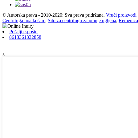
© Autorska prava - 2010-2020: Sva prava pridržana.
Vrući proizvodi
Centrifuga tipa košare
,
Sito za centrifugu za pranje ugljena
,
Remenica
Pošalji e-poštu
8613361332858
x