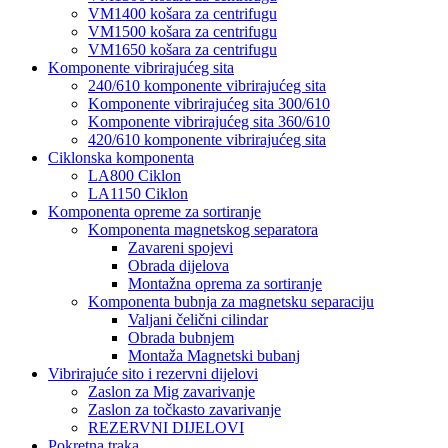
VM1400 košara za centrifugu
VM1500 košara za centrifugu
VM1650 košara za centrifugu
Komponente vibrirajućeg sita
240/610 komponente vibrirajućeg sita
Komponente vibrirajućeg sita 300/610
Komponente vibrirajućeg sita 360/610
420/610 komponente vibrirajućeg sita
Ciklonska komponenta
LA800 Ciklon
LA1150 Ciklon
Komponenta opreme za sortiranje
Komponenta magnetskog separatora
Zavareni spojevi
Obrada dijelova
Montažna oprema za sortiranje
Komponenta bubnja za magnetsku separaciju
Valjani čelični cilindar
Obrada bubnjem
Montaža Magnetski bubanj
Vibrirajuće sito i rezervni dijelovi
Zaslon za Mig zavarivanje
Zaslon za točkasto zavarivanje
REZERVNI DIJELOVI
Pokretna traka