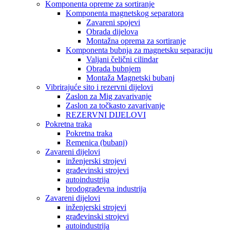
Komponenta opreme za sortiranje
Komponenta magnetskog separatora
Zavareni spojevi
Obrada dijelova
Montažna oprema za sortiranje
Komponenta bubnja za magnetsku separaciju
Valjani čelični cilindar
Obrada bubnjem
Montaža Magnetski bubanj
Vibrirajuće sito i rezervni dijelovi
Zaslon za Mig zavarivanje
Zaslon za točkasto zavarivanje
REZERVNI DIJELOVI
Pokretna traka
Pokretna traka
Remenica (bubanj)
Zavareni dijelovi
inženjerski strojevi
građevinski strojevi
autoindustrija
brodograđevna industrija
Zavareni dijelovi
inženjerski strojevi
građevinski strojevi
autoindustrija