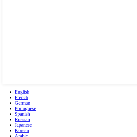
English
French
German
Portuguese
Spanish
Russian
Japanese
Korean
Arabic