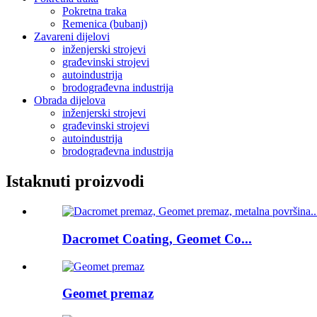
Pokretna traka
Remenica (bubanj)
Zavareni dijelovi
inženjerski strojevi
građevinski strojevi
autoindustrija
brodograđevna industrija
Obrada dijelova
inženjerski strojevi
građevinski strojevi
autoindustrija
brodograđevna industrija
Istaknuti proizvodi
Dacromet Coating, Geomet Co...
Geomet premaz