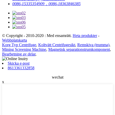
0086-15335354909，0086-18363846385
© Copyright - 2010-2020 : Med ensamrätt.
Heta produkter
-
Webbplatskarta
Korg Typ Centrifuge
,
Koltvätt Centrifugesikt
,
Remskiva (trumma)
,
Mining Screening Machine
,
Magnetisk separationstrumkomponent
,
Bearbetning av delar
,
Skicka e-post
8613361332858
wechat
x