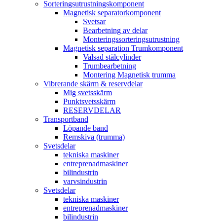
Sorteringsutrustningskomponent
Magnetisk separatorkomponent
Svetsar
Bearbetning av delar
Monteringssorteringsutrustning
Magnetisk separation Trumkomponent
Valsad stålcylinder
Trumbearbetning
Montering Magnetisk trumma
Vibrerande skärm & reservdelar
Mig svetsskärm
Punktsvetsskärm
RESERVDELAR
Transportband
Löpande band
Remskiva (trumma)
Svetsdelar
tekniska maskiner
entreprenadmaskiner
bilindustrin
varvsindustrin
Svetsdelar
tekniska maskiner
entreprenadmaskiner
bilindustrin