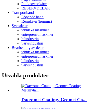
Punktsvetsskärm
RESERVDELAR
Transportband
Löpande band
Remskiva (trumma)
Svetsdelar
tekniska maskiner
entreprenadmaskiner
bilindustrin
varvsindustrin
Bearbetning av delar
tekniska maskiner
entreprenadmaskiner
bilindustrin
varvsindustrin
Utvalda produkter
Dacromet Coating, Geomet Co...