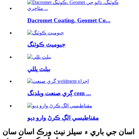
Dacromet Coating, Geomet Co...
جيوميٽ ڪوٽنگ
بيلٽ پللي
ڳري صنعت ويلڊنگ com ...
مقناطيسي الڳ ڪرڻ وارو دٻو
اسان جي باري ۾ سيلز نيٽ ورڪ اسان سان