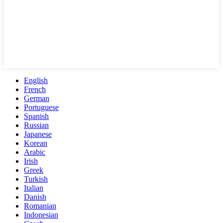
English
French
German
Portuguese
Spanish
Russian
Japanese
Korean
Arabic
Irish
Greek
Turkish
Italian
Danish
Romanian
Indonesian