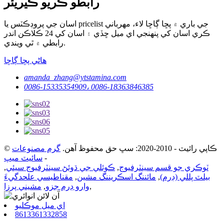
رابطو ڪريو ڪيريئر
اسان جي پروڊڪٽس يا pricelist جي باري ۾ پڇا ڳاڇا لاء، مهرباني
ڪري اسان کي پنهنجي اي ميل ڇڏي ۽ اسان کي 24 ڪلاڪن اندر
رابطي ۾ ٿي ويندي.
ھاڻي پڇا ڳاڇا
amanda_zhang@ytstamina.com
0086-15335354909، 0086-18363846385
© ڪاپي رائيٽ - 2010-2020: سڀ حق محفوظ آهن.
گرم مصنوعات
-
سائيٽ ميپ
ٽوڪري جو قسم سينٽرفيوج
,
ڪوئلي جي ڌوئڻ سينٽرفيوج سيئي
,
بيلٽ پللي (ڊرم)
,
مائننگ اسڪريننگ مشين
,
مقناطيسي علحدگيءَ
,
وارو ڊرم جزو
,
مشيني پرزا
اي ميل موڪليو
8613361332858