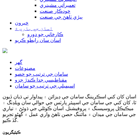
تعميراتي مشينري
خودڪار صنعت
ٻيڙي ٺاهڻ جي صنعت
خبرون
اسان جي باري ۾
ڪارخاني جو دورو
اسان سان رابطو ڪريو
گهر
مصنوعات
سامان جي ترتيب جو حصو
مقناطيسي جدا ڪندڙ جزو
اسيمبلي جي ترتيب جو سامان
اسان کان کني اسڪريننگ سامان جي ڊيزائن ۽ پيداوار تي ڌيان ڏيون
ٿا، کان کني جي سامان جي اسپيئر پارٽس جي حوالي سان ويلڊنگ ۽
ميڪيڪل پروسيسنگ ۾ پروفيشنل. اسان ڪوئلي جي ڌوئڻ ۽ تياري
جي سامان جي ميدان ۾ مائننگ حصن ٺاهڻ واري عمل ۾ گهڻو تجربو
گڏ ڪيو.
ڪيٽيگريون