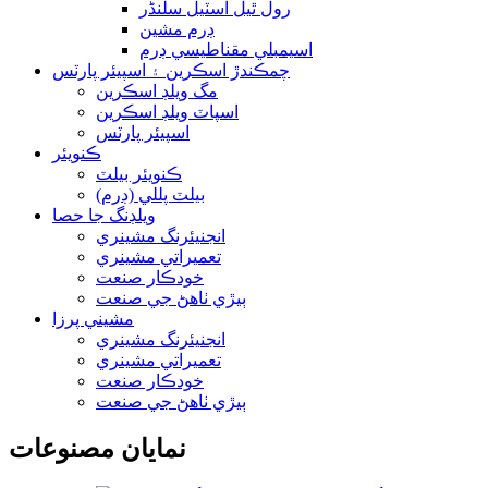
رول ٿيل اسٽيل سلنڈر
ڊرم مشين
اسيمبلي مقناطيسي ڊرم
چمڪندڙ اسڪرين ۽ اسپيئر پارٽس
مگ ويلڊ اسڪرين
اسپاٽ ويلڊ اسڪرين
اسپيئر پارٽس
ڪنويئر
ڪنويئر بيلٽ
بيلٽ پللي (ڊرم)
ويلڊنگ جا حصا
انجنيئرنگ مشينري
تعميراتي مشينري
خودڪار صنعت
ٻيڙي ٺاهڻ جي صنعت
مشيني پرزا
انجنيئرنگ مشينري
تعميراتي مشينري
خودڪار صنعت
ٻيڙي ٺاهڻ جي صنعت
نمايان مصنوعات