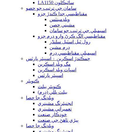
LA1150 سائيڪلون
سامان جي ترتيب جو حصو
مقناطيسي جدا ڪندڙ جزو
ويلڊمينٽس
مشيني حصن
اسيمبلي جي ترتيب جو سامان
مقناطيسي الڳ ڪرڻ وارو ڊرم جزو
رول ٿيل اسٽيل سلنڈر
ڊرم مشين
اسيمبلي مقناطيسي ڊرم
چمڪندڙ اسڪرين ۽ اسپيئر پارٽس
مگ ويلڊ اسڪرين
اسپاٽ ويلڊ اسڪرين
اسپيئر پارٽس
ڪنويئر
ڪنويئر بيلٽ
بيلٽ پللي (ڊرم)
ويلڊنگ جا حصا
انجنيئرنگ مشينري
تعميراتي مشينري
خودڪار صنعت
ٻيڙي ٺاهڻ جي صنعت
ويلڊنگ جا حصا
انجنيئرنگ مشينري