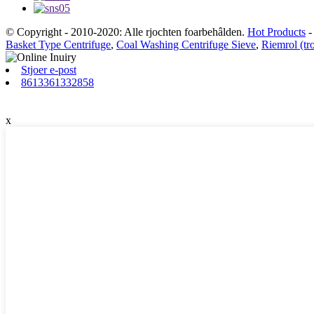
© Copyright - 2010-2020: Alle rjochten foarbehâlden.
Hot Products
Basket Type Centrifuge
,
Coal Washing Centrifuge Sieve
,
Riemrol (t
Stjoer e-post
8613361332858
x