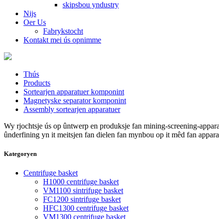
skipsbou yndustry
Nijs
Oer Us
Fabrykstocht
Kontakt mei ús opnimme
Thús
Products
Sortearjen apparatuer komponint
Magnetyske separator komponint
Assembly sortearjen apparatuer
Wy rjochtsje ús op ûntwerp en produksje fan mining-screening-appar
ûnderfining yn it meitsjen fan dielen fan mynbou op it mêd fan apparat
Kategoryen
Centrifuge basket
H1000 centrifuge basket
VM1100 sintrifuge basket
FC1200 sintrifuge basket
HFC1300 centrifuge basket
VM1300 centrifuge basket