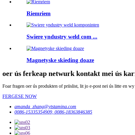
Riemriem
Swiere yndustry weld com ...
Magnetyske skieding doaze
oer ús ferkeap netwurk kontakt mei ús kar
Foar fragen oer ús produkten of priislist, lit jo e-post nei ús litte en
FERGESE NOW
amanda_zhang@ytstamina.com
0086-15335354909, 0086-18363846385