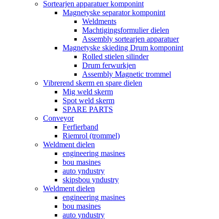
Sortearjen apparatuer komponint
Magnetyske separator komponint
Weldments
Machtigingsformulier dielen
Assembly sortearjen apparatuer
Magnetyske skieding Drum komponint
Rolled stielen silinder
Drum ferwurkjen
Assembly Magnetic trommel
Vibrerend skerm en spare dielen
Mig weld skerm
Spot weld skerm
SPARE PARTS
Conveyor
Ferfierband
Riemrol (trommel)
Weldment dielen
engineering masines
bou masines
auto yndustry
skipsbou yndustry
Weldment dielen
engineering masines
bou masines
auto yndustry