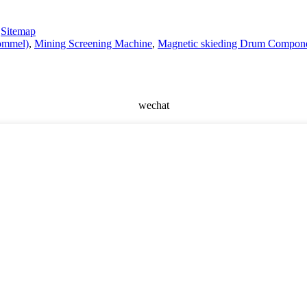
-
Sitemap
rommel)
,
Mining Screening Machine
,
Magnetic skieding Drum Compon
wechat