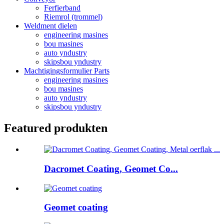
Ferfierband
Riemrol (trommel)
Weldment dielen
engineering masines
bou masines
auto yndustry
skipsbou yndustry
Machtigingsformulier Parts
engineering masines
bou masines
auto yndustry
skipsbou yndustry
Featured produkten
Dacromet Coating, Geomet Co...
Geomet coating