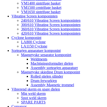
VM1400 sintrifuge basket
VM1500 centrifuge basket
VM1650 sintrifuge basket
Vibrating Screen komponinten
240/610 Vibrating Screen komponinten
300/610 Vibrating Screen komponinten
360/610 Vibrating Screen komponinten
420/610 Vibrating Screen komponinten
Cyclone komponint
LA800 Cyclone
LA1150 Cyclone
Sortearjen apparatuer komponint
Magnetyske separator komponint
Weldments
Machtigingsformulier dielen
Assembly sortearjen apparatuer
Magnetyske skieding Drum komponint
Rolled stielen silinder
Drum ferwurkjen
Assembly Magnetic trommel
Vibrerend skerm en spare dielen
Mig weld skerm
Spot weld skerm
SPARE PARTS
Conveyor