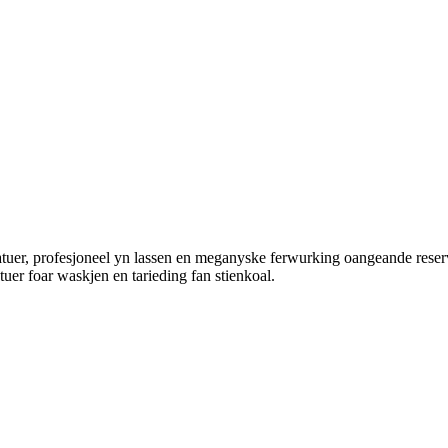
atuer, profesjoneel yn lassen en meganyske ferwurking oangeande res
uer foar waskjen en tarieding fan stienkoal.