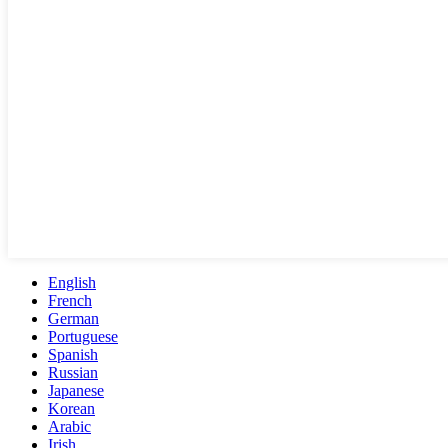
English
French
German
Portuguese
Spanish
Russian
Japanese
Korean
Arabic
Irish