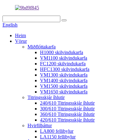
English
Heim
Vörur
Miðflóttakarfa
H1000 skilvindukarfa
VM1100 skilvindukarfa
FC1200 skilvindukarfa
HFC1300 skilvindukarfa
VM1300 skilvindukarfa
VM1400 skilvindukarfa
VM1500 skilvindukarfa
VM1650 skilvindukarfa
Titringsskjár íhlutir
240/610 Titringsskjár íhlutir
300/610 Titringsskjár íhlutir
360/610 Titringsskjár íhlutir
420/610 Titringsskjár íhlutir
Hvirfilþáttur
LA800 fellibylur
LA1150 fellibylur