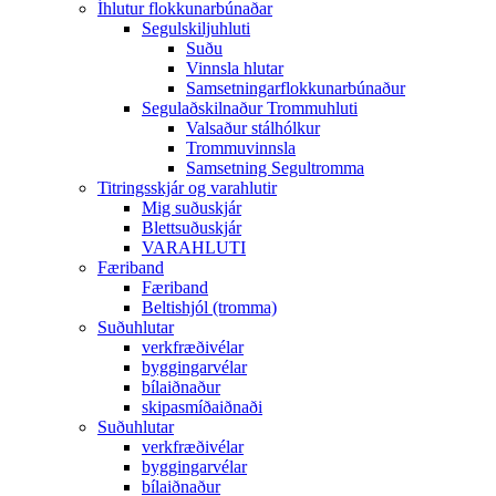
Íhlutur flokkunarbúnaðar
Segulskiljuhluti
Suðu
Vinnsla hlutar
Samsetningarflokkunarbúnaður
Segulaðskilnaður Trommuhluti
Valsaður stálhólkur
Trommuvinnsla
Samsetning Segultromma
Titringsskjár og varahlutir
Mig suðuskjár
Blettsuðuskjár
VARAHLUTI
Færiband
Færiband
Beltishjól (tromma)
Suðuhlutar
verkfræðivélar
byggingarvélar
bílaiðnaður
skipasmíðaiðnaði
Suðuhlutar
verkfræðivélar
byggingarvélar
bílaiðnaður