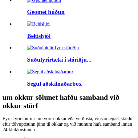
Geomet húðun
Beltishjól
Suðufyrirtæki í stóriðju...
Segul aðskilnaðarbox
um okkur sölunet hafðu samband við
okkur störf
Fyrir fyrirspurnir um vörur okkar eða verðlista, vinsamlegast skildu
eftir tölvupóstinn þinn til okkar og við munum hafa samband innan
24 klukkustunda.