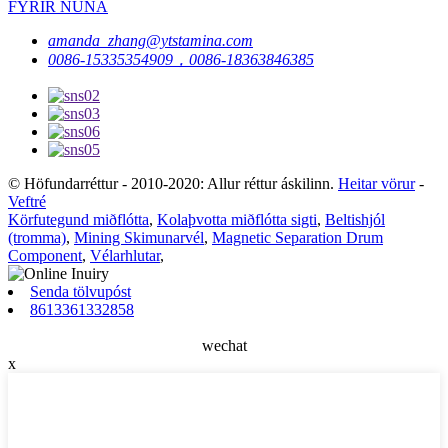
FYRIR NÚNA
amanda_zhang@ytstamina.com
0086-15335354909，0086-18363846385
© Höfundarréttur - 2010-2020: Allur réttur áskilinn.
Heitar vörur
-
Veftré
Körfutegund miðflótta
,
Kolaþvotta miðflótta sigti
,
Beltishjól
(tromma)
,
Mining Skimunarvél
,
Magnetic Separation Drum
Component
,
Vélarhlutar
,
Senda tölvupóst
8613361332858
wechat
x