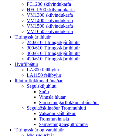
FC1200 skilvindukarfa
HFC1300 skilvindukarfa
VM1300 skilvindukarfa
VM1400 skilvindukarfa
VM1500 skilvindukarfa
VM1650 skilvindukarfa
Titringsskjár íhlutir
240/610 Titringsskjár íhlutir
300/610 Titringsskjár íhlutir
360/610 Titringsskjár íhlutir
420/610 Titringsskjár íhlutir
Hvirfilþáttur
LA800 fellibylur
LA1150 fellibylur
Íhlutur flokkunarbúnaðar
Segulskiljuhluti
Suðu
Vinnsla hlutar
Samsetningarflokkunarbúnaður
Segulaðskilnaður Trommuhluti
Valsaður stálhólkur
Trommuvinnsla
Samsetning Segultromma
Titringsskjár og varahlutir
Mig suðuskjár