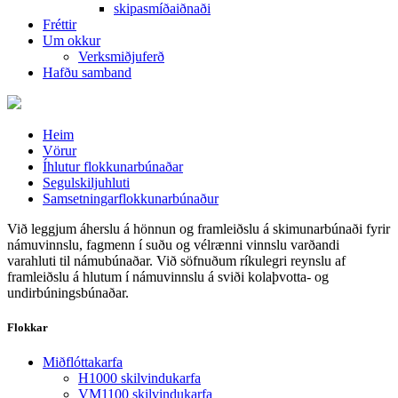
skipasmíðaiðnaði
Fréttir
Um okkur
Verksmiðjuferð
Hafðu samband
Heim
Vörur
Íhlutur flokkunarbúnaðar
Segulskiljuhluti
Samsetningarflokkunarbúnaður
Við leggjum áherslu á hönnun og framleiðslu á skimunarbúnaði fyrir
námuvinnslu, fagmenn í suðu og vélrænni vinnslu varðandi
varahluti til námubúnaðar. Við söfnuðum ríkulegri reynslu af
framleiðslu á hlutum í námuvinnslu á sviði kolaþvotta- og
undirbúningsbúnaðar.
Flokkar
Miðflóttakarfa
H1000 skilvindukarfa
VM1100 skilvindukarfa