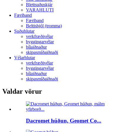
Blettsuðuskjár
VARAHLUTI
Færiband
Færiband
Beltishjól (tromma)
Suðuhlutar
verkfræðivélar
byggingarvélar
bílaiðnaður
skipasmíðaiðnaði
Vélarhlutar
verkfræðivélar
byggingarvélar
bílaiðnaður
skipasmíðaiðnaði
Valdar vörur
Dacromet húðun, Geomet Co...